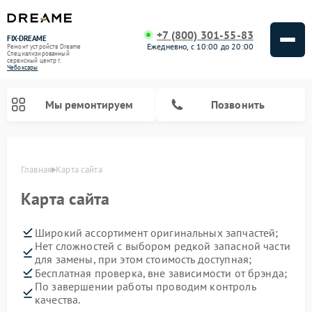
+7 (800) 301-55-83
FIX-DREAME
Ежедневно, с 10:00 до 20:00
Ремонт устройств Dreame
Специализированный
cервисный центр г.
Чебоксары
Мы ремонтируем
Позвонить
Главная
Карта сайта
Ремонт роботов-пылесосов Dreame
Ремонт вертикальных пылесосов Dreame
Карта сайта
Широкий ассортимент оригинальных запчастей;
Нет сложностей с выбором редкой запасной части
для замены, при этом стоимость доступная;
Бесплатная проверка, вне зависимости от брэнда;
По завершении работы проводим контроль
качества.