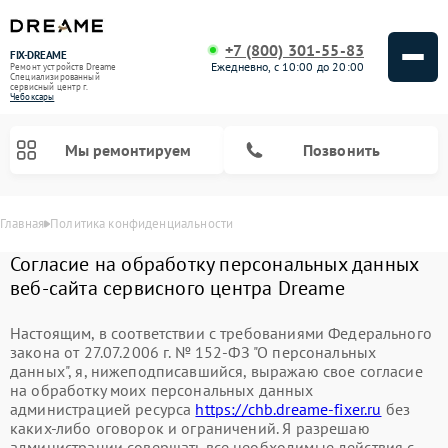
+7 (800) 301-55-83
FIX-DREAME
Ежедневно, с 10:00 до 20:00
Ремонт устройств Dreame
Специализированный
cервисный центр г.
Чебоксары
Мы ремонтируем
Позвонить
Главная
Политика конфиденциальности
Ремонт роботов-пылесосов Dreame
Ремонт вертикальных пылесосов Dreame
Согласие на обработку персональных данных
веб-сайта сервисного центра Dreame
Настоящим, в соответствии с требованиями Федерального
закона от 27.07.2006 г. № 152-ФЗ "О персональных
данных", я, нижеподписавшийся, выражаю свое согласие
на обработку моих персональных данных
администрацией ресурса
https://chb.dreame-fixer.ru
без
каких-либо оговорок и ограничений. Я разрешаю
администрации совершать все необходимые действия с