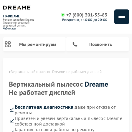
+7 (800) 301-55-83
FIX-DREAME
Ежедневно, с 10:00 до 20:00
Ремонт устройств Dreame
Специализированный
cервисный центр г.
Чебоксары
Мы ремонтируем
Позвонить
сарах
Вертикальный пылесос Dreame не работает дисплей
Ремонт роботов-пылесосов Dreame
Вертикальный пылесос
Dreame
Не работает дисплей
Бесплатная диагностика
даже при отказе от
ремонта
Привезем и увезем вертикальный пылесос Dreame
собственной доставкой
Гарантия на наши работы по ремонту