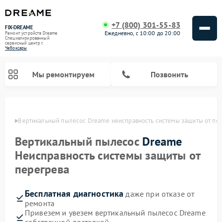
+7 (800) 301-55-83
FIX-DREAME
Ежедневно, с 10:00 до 20:00
Ремонт устройств Dreame
Специализированный
cервисный центр г.
Чебоксары
Мы ремонтируем
Позвонить
сарах
Вертикальный пылесос Dreame неисправность системы защиты от пе
Ремонт роботов-пылесосов Dreame
Вертикальный пылесос
Dreame
Неисправность системы защиты от
перегрева
Бесплатная диагностика
даже при отказе от
ремонта
Привезем и увезем вертикальный пылесос Dreame