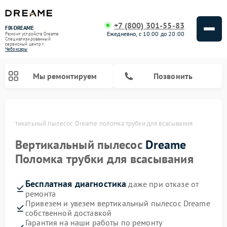
+7 (800) 301-55-83
FIX-DREAME
Ежедневно, с 10:00 до 20:00
Ремонт устройств Dreame
Специализированный
cервисный центр г.
Чебоксары
Мы ремонтируем
Позвонить
х
Вертикальный пылесос Dreame поломка трубки для всасывания
Ремонт роботов-пылесосов Dreame
Вертикальный пылесос
Dreame
Поломка трубки для всасывания
Бесплатная диагностика
даже при отказе от
ремонта
Привезем и увезем вертикальный пылесос Dreame
собственной доставкой
Гарантия на наши работы по ремонту