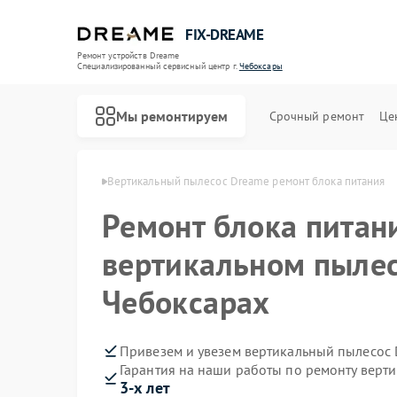
FIX-DREAME
Ремонт устройств Dreame
Специализированный cервисный центр г.
Чебоксары
Мы ремонтируем
Срочный ремонт
Це
Ремонт роботов-пылесосов Dreame
reame в Чебоксарах
Вертикальный пылесос Dreame ремонт блока питания
Ремонт блока питан
вертикальном пылес
Чебоксарах
Привезем и увезем вертикальный пылесос 
Гарантия на наши работы по ремонту верт
3-х лет