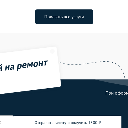
Показать все услуги
й на ремонт
При оформл
Отправить заявку и получить 1500 ₽