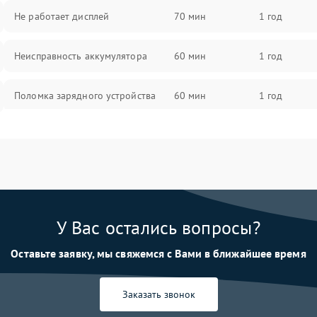
Не работает дисплей
70 мин
1 год
Неисправность аккумулятора
60 мин
1 год
Поломка зарядного устройства
60 мин
1 год
Неисправность двигателя
60 мин
1 год
Поломка кнопки включения/
60 мин
1 год
выключения
У Вас остались вопросы?
Неисправность системы
60 мин
1 год
индикации
Оставьте заявку, мы свяжемся с Вами в ближайшее время
Неисправность системы защиты от
60 мин
1 год
перегрева
Заказать звонок