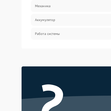
Механика
Аккумулятор
Работа системы
Всасывание
Засор
?
Привод
Мотор
Защита