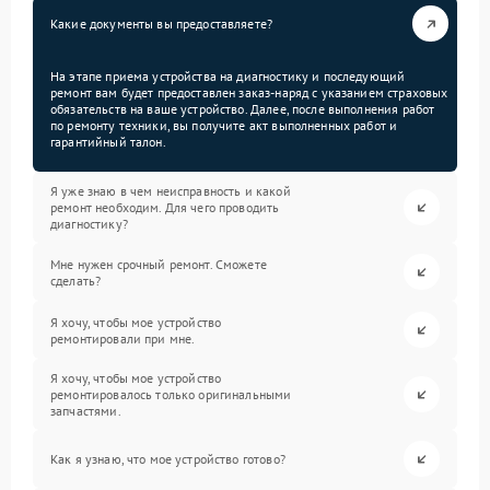
Какие документы вы предоставляете?
На этапе приема устройства на диагностику и последующий
ремонт вам будет предоставлен заказ-наряд с указанием страховых
обязательств на ваше устройство. Далее, после выполнения работ
по ремонту техники, вы получите акт выполненных работ и
гарантийный талон.
Я уже знаю в чем неисправность и какой
ремонт необходим. Для чего проводить
диагностику?
Мне нужен срочный ремонт. Сможете
сделать?
Я хочу, чтобы мое устройство
ремонтировали при мне.
Я хочу, чтобы мое устройство
ремонтировалось только оригинальными
запчастями.
Как я узнаю, что мое устройство готово?