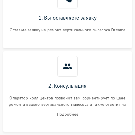
Неисправность системы
1000 ₽
Подробнее →
защиты от перегрева
1. Вы оставляете заявку
Поломка системы
автоматического
1500 ₽
Подробнее →
Оставьте заявку на ремонт вертикального пылесоса Dreame
отключения
Неисправность системы
1500 ₽
Подробнее →
управления
Поломка системы
1000 ₽
Подробнее →
освещения (если есть)
2. Консультация
Повреждение внутренних
500 ₽
Подробнее →
проводов
Оператор колл центра позвонит вам, сориентирует по цене
ремонта вашего вертикального пылесоса а также ответит на
Поломка системы защиты
1000 ₽
Подробнее →
все ваши вопросы.
от перегрузок
Подробнее
Повреждение системы
защиты от короткого
1500 ₽
Подробнее →