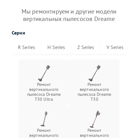
Мы ремонтируем и другие модели
вертикальных пылесосов Dreame
Серии
R Series
H Series
Z Series
V Series
T
Ремонт
Ремонт
вертикального
вертикального
пылесоса Dreame
пылесоса Dreame
T30 Ultra
T30
Ремонт
Ремонт
вертикального
вертикального