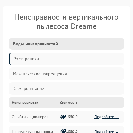
Неисправности вертикального
пылесоса Dreame
Виды неисправностей
Электроника
Механические повреждения
Электропитание
Неисправности
Стоимость
Механика
Ошибка индикаторов
1550 ₽
Подробнее →
Аккумулятор
Не реагирует на кнопки
1550 ₽
Подробнее →