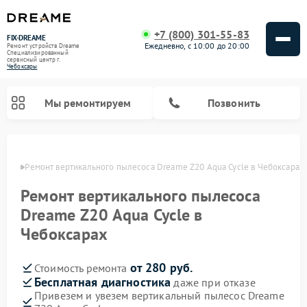
+7 (800) 301-55-83
FIX-DREAME
Ежедневно, с 10:00 до 20:00
Ремонт устройств Dreame
Специализированный
cервисный центр г.
Чебоксары
Мы ремонтируем
Позвонить
сарах
Ремонт вертикального пылесоса Dreame Z20 Aqua Cycle в Чебоксарах
Ремонт роботов-пылесосов Dreame
Ремонт вертикального пылесоса
Dreame Z20 Aqua Cycle в
Чебоксарах
от 280 руб.
Стоимость ремонта
Бесплатная диагностика
даже при отказе
Привезем и увезем вертикальный пылесос Dreame