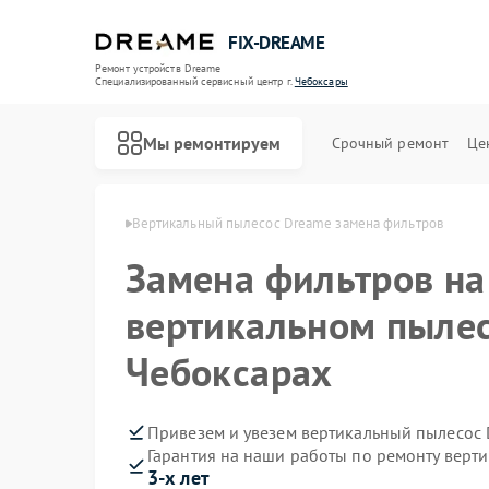
FIX-DREAME
Ремонт устройств Dreame
Специализированный cервисный центр г.
Чебоксары
Мы ремонтируем
Срочный ремонт
Це
Ремонт роботов-пылесосов Dreame
reame в Чебоксарах
Вертикальный пылесос Dreame замена фильтров
Замена фильтров на
вертикальном пылес
Чебоксарах
Привезем и увезем вертикальный пылесос 
Гарантия на наши работы по ремонту верт
3-х лет