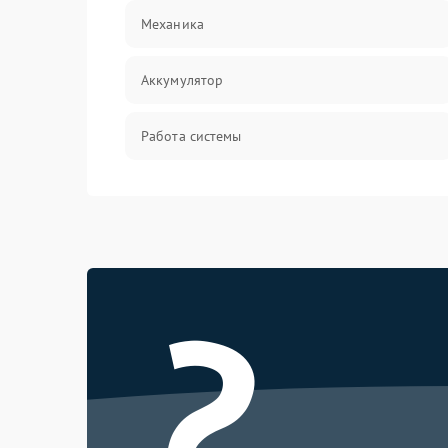
Механика
Аккумулятор
Работа системы
Всасывание
Засор
?
Привод
Мотор
Защита