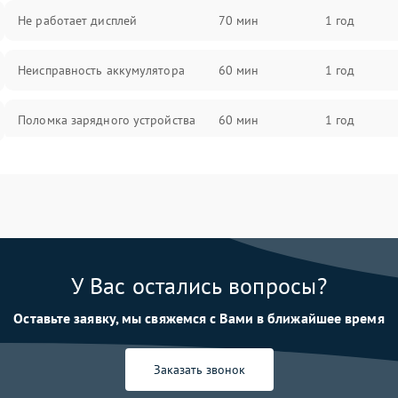
Не работает дисплей
70 мин
1 год
Неисправность аккумулятора
60 мин
1 год
Поломка зарядного устройства
60 мин
1 год
Неисправность двигателя
60 мин
1 год
Поломка кнопки включения/
60 мин
1 год
выключения
У Вас остались вопросы?
Неисправность системы
60 мин
1 год
индикации
Оставьте заявку, мы свяжемся с Вами в ближайшее время
Неисправность системы защиты от
60 мин
1 год
перегрева
Заказать звонок