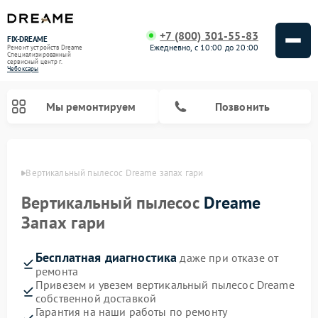
+7 (800) 301-55-83
FIX-DREAME
Ежедневно, с 10:00 до 20:00
Ремонт устройств Dreame
Специализированный
cервисный центр г.
Чебоксары
Мы ремонтируем
Позвонить
сарах
Вертикальный пылесос Dreame запах гари
Ремонт роботов-пылесосов Dreame
Вертикальный пылесос
Dreame
Запах гари
Бесплатная диагностика
даже при отказе от
ремонта
Привезем и увезем вертикальный пылесос Dreame
собственной доставкой
Гарантия на наши работы по ремонту