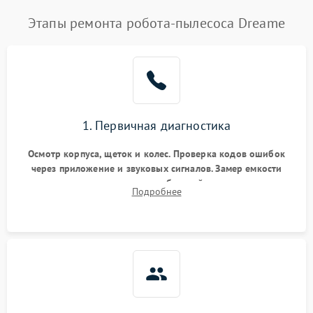
Этапы ремонта робота-пылесоса Dreame
1. Первичная диагностика
Осмотр корпуса, щеток и колес. Проверка кодов ошибок
через приложение и звуковых сигналов. Замер емкости
аккумулятора и тестирование базовой станции зарядки.
Подробнее
Оценка работы лидара, бампера и датчиков падения для
локализации неисправности.