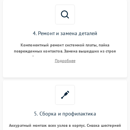
4. Ремонт и замена деталей
Компонентный ремонт системной платы, пайка
поврежденных контактов. Замена вышедших из строя
двигателей, изношенного аккумулятора, неисправного
Подробнее
лидара или помпы подачи воды. Восстановление шлейфов и
устранение последствий попадания влаги.
5. Сборка и профилактика
Аккуратный монтаж всех узлов в корпус. Смазка шестерней