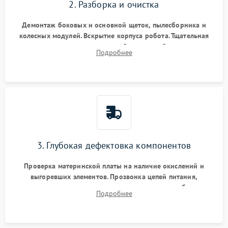
2. Разборка и очистка
Демонтаж боковых и основной щеток, пылесборника и
колесных модулей. Вскрытие корпуса робота. Тщательная
очистка внутренних полостей, шестерней и плат от
Подробнее
скопившейся пыли, волос и шерсти животных с
использованием сжатого воздуха и щеток.
3. Глубокая дефектовка компонентов
Проверка материнской платы на наличие окислений и
выгоревших элементов. Прозвонка цепей питания,
тестирование приводных моторов колес и турбины
Подробнее
всасывания. Оценка состояния оптических и инфракрасных
датчиков, а также механизма лазерного дальномера.