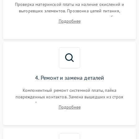
Проверка материнской платы на наличие окислений и
выгоревших элементов. Прозвонка цепей питания,
тестирование приводных моторов колес и турбины
Подробнее
всасывания. Оценка состояния оптических и инфракрасных
датчиков, а также механизма лазерного дальномера.
4. Ремонт и замена деталей
Компонентный ремонт системной платы, пайка
поврежденных контактов. Замена вышедших из строя
двигателей, изношенного аккумулятора, неисправного
Подробнее
лидара или помпы подачи воды. Восстановление шлейфов и
устранение последствий попадания влаги.