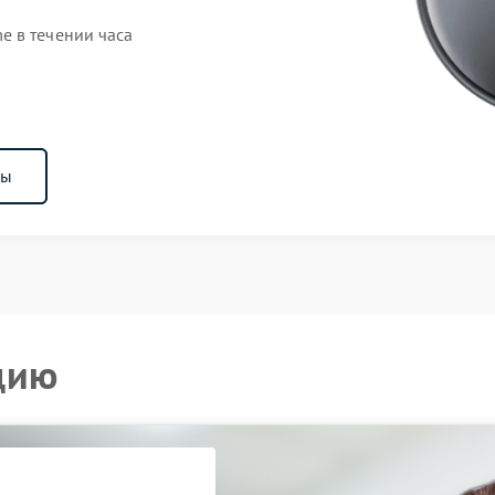
e в течении часа
ны
цию