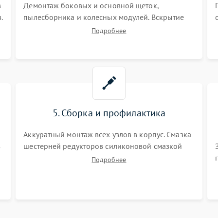
в
Демонтаж боковых и основной щеток,
.
пылесборника и колесных модулей. Вскрытие
корпуса робота. Тщательная очистка внутренних
Подробнее
полостей, шестерней и плат от скопившейся
пыли, волос и шерсти животных с
использованием сжатого воздуха и щеток.
5. Сборка и профилактика
Аккуратный монтаж всех узлов в корпус. Смазка
з
шестерней редукторов силиконовой смазкой
для снижения шума. Установка новых
Подробнее
расходных материалов (HEPA-фильтров,
микрофибры, щеток). Надежная фиксация
разъемов и проверка герметичности водяного
контура.