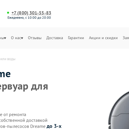
+7 (800) 301-55-83
Ежедневно, с 10:00 до 20:00
ны
О нас
Отзывы
Доставка
Гарантии
Акции и скидки
Зая
 или воды
me
ервуар для
е от ремонта
собственной доставкой
до 3-х
отов-пылесосов Dreame