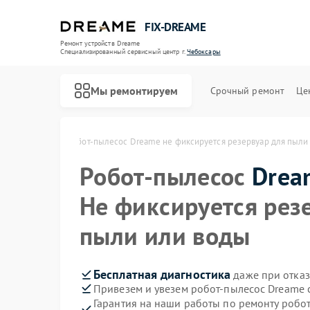
FIX-DREAME
Ремонт устройств Dreame
Специализированный cервисный центр г.
Чебоксары
Мы ремонтируем
Срочный ремонт
Це
Ремонт вертикальных пылесосов Dreame
e в Чебоксарах
Робот-пылесос Dreame не фиксируется резервуар для пыли
Робот-пылесос
Drea
Не фиксируется рез
пыли или воды
Бесплатная диагностика
даже при отказ
Привезем и увезем робот-пылесос Dreame 
Гарантия на наши работы по ремонту роб