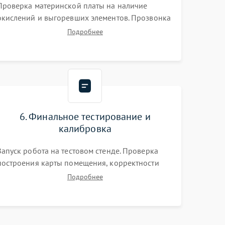
Проверка материнской платы на наличие
окислений и выгоревших элементов. Прозвонка
цепей питания, тестирование приводных
Подробнее
моторов колес и турбины всасывания. Оценка
состояния оптических и инфракрасных
датчиков, а также механизма лазерного
дальномера.
6. Финальное тестирование и
калибровка
Запуск робота на тестовом стенде. Проверка
построения карты помещения, корректности
навигации и обхода препятствий. Оценка силы
Подробнее
всасывания и работы турбины. Тестирование
автоматического возврата на док-станцию и
процесса зарядки.