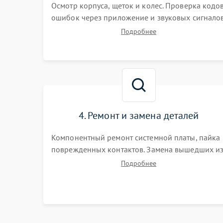
Осмотр корпуса, щеток и колес. Проверка кодо
ошибок через приложение и звуковых сигналов
Замер емкости аккумулятора и тестирование
Подробнее
базовой станции зарядки. Оценка работы
лидара, бампера и датчиков падения для
локализации неисправности.
4. Ремонт и замена деталей
Компонентный ремонт системной платы, пайка
поврежденных контактов. Замена вышедших и
строя двигателей, изношенного аккумулятора,
Подробнее
неисправного лидара или помпы подачи воды.
Восстановление шлейфов и устранение
последствий попадания влаги.