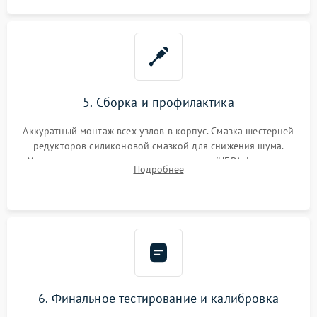
5. Сборка и профилактика
Аккуратный монтаж всех узлов в корпус. Смазка шестерней
редукторов силиконовой смазкой для снижения шума.
Установка новых расходных материалов (HEPA-фильтров,
Подробнее
микрофибры, щеток). Надежная фиксация разъемов и
проверка герметичности водяного контура.
6. Финальное тестирование и калибровка