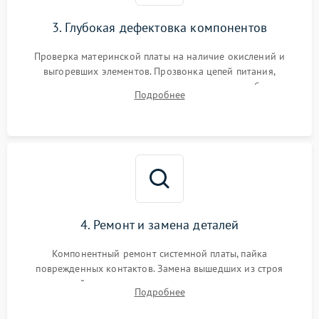
3. Глубокая дефектовка компонентов
Проверка материнской платы на наличие окислений и
выгоревших элементов. Прозвонка цепей питания,
тестирование приводных моторов колес и турбины
Подробнее
всасывания. Оценка состояния оптических и инфракрасных
датчиков, а также механизма лазерного дальномера.
4. Ремонт и замена деталей
Компонентный ремонт системной платы, пайка
поврежденных контактов. Замена вышедших из строя
двигателей, изношенного аккумулятора, неисправного
Подробнее
лидара или помпы подачи воды. Восстановление шлейфов и
устранение последствий попадания влаги.