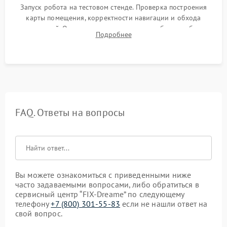
Запуск робота на тестовом стенде. Проверка построения
карты помещения, корректности навигации и обхода
препятствий. Оценка силы всасывания и работы турбины.
Подробнее
Тестирование автоматического возврата на док-станцию и
процесса зарядки.
FAQ. Ответы на вопросы
Вы можете ознакомиться с приведенными ниже
часто задаваемыми вопросами, либо обратиться в
сервисный центр “FIX-Dreame” по следующему
телефону
+7 (800) 301-55-83
если не нашли ответ на
свой вопрос.