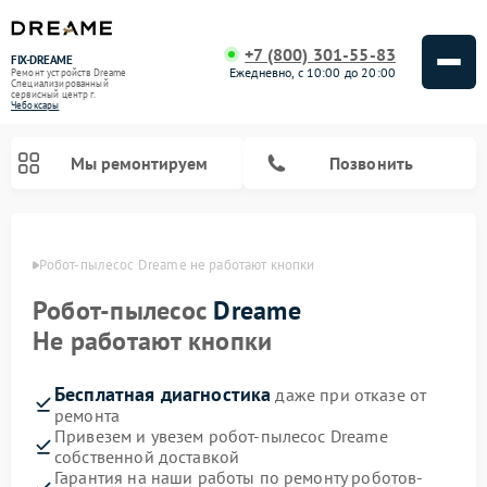
+7 (800) 301-55-83
FIX-DREAME
Ежедневно, с 10:00 до 20:00
Ремонт устройств Dreame
Специализированный
cервисный центр г.
Чебоксары
Мы ремонтируем
Позвонить
сарах
Робот-пылесос Dreame не работают кнопки
Ремонт вертикальных пылесосов Dreame
Робот-пылесос
Dreame
Не работают кнопки
Бесплатная диагностика
даже при отказе от
ремонта
Привезем и увезем робот-пылесос Dreame
собственной доставкой
Гарантия на наши работы по ремонту роботов-