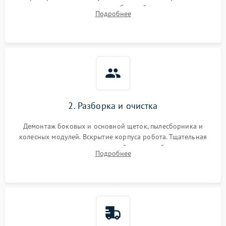
аккумулятора и тестирование базовой станции зарядки.
Подробнее
Оценка работы лидара, бампера и датчиков падения для
локализации неисправности.
2. Разборка и очистка
Демонтаж боковых и основной щеток, пылесборника и
колесных модулей. Вскрытие корпуса робота. Тщательная
очистка внутренних полостей, шестерней и плат от
Подробнее
скопившейся пыли, волос и шерсти животных с
использованием сжатого воздуха и щеток.