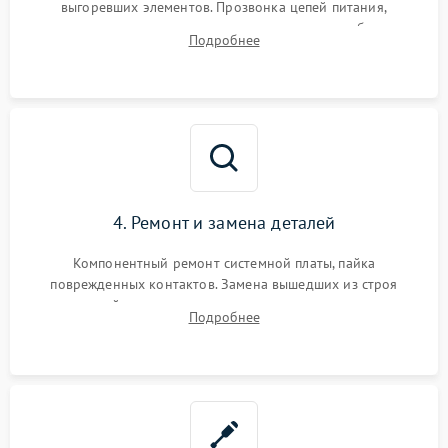
выгоревших элементов. Прозвонка цепей питания,
тестирование приводных моторов колес и турбины
Подробнее
всасывания. Оценка состояния оптических и инфракрасных
датчиков, а также механизма лазерного дальномера.
4. Ремонт и замена деталей
Компонентный ремонт системной платы, пайка
поврежденных контактов. Замена вышедших из строя
двигателей, изношенного аккумулятора, неисправного
Подробнее
лидара или помпы подачи воды. Восстановление шлейфов и
устранение последствий попадания влаги.