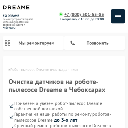
+7 (800) 301-55-83
FIX-DREAME
Ежедневно, с 10:00 до 20:00
Ремонт устройств Dreame
Специализированный
cервисный центр г.
Чебоксары
Мы ремонтируем
Позвонить
сарах
Робот-пылесос Dreame очистка датчиков
Ремонт вертикальных пылесосов Dreame
Очистка датчиков на роботе-
пылесосе Dreame в Чебоксарах
Привезем и увезем робот-пылесос Dreame
собственной доставкой
Гарантия на наши работы по ремонту роботов-
до 3-х лет
пылесосов Dreame
Срочный ремонт роботов-пылесосов Dreame в