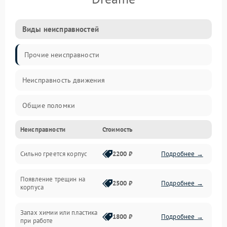
Виды неисправностей
Прочие неисправности
Неисправность движения
Общие поломки
Неисправности
Стоимость
Неисправность датчиков
Сильно греется корпус
2200 ₽
Подробнее →
Неисправность программного обеспечения
Появление трещин на
Проблемы с сигналом
2500 ₽
Подробнее →
корпуса
Неисправность резервуаров и систем подачи воды
Запах химии или пластика
1800 ₽
Подробнее →
при работе