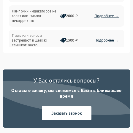
Проблемы с механикой
Лампочки индикаторов не
горят или мигают
2000 ₽
Подробнее →
Батарея
некорректно
Режим работы
Пыль или волосы
застревают в щетках
1500 ₽
Подробнее →
слишком часто
Программные сбои
У Вас остались вопросы?
Оставьте заявку, мы свяжемся с Вами в ближайшее
время
Заказать звонок