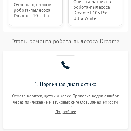
Очистка датчиков
Очистка датчиков
робота-пылесоса
робота-пылесоса
Dreame L10s Pro
Dreame L10 Ultra
Ultra White
Этапы ремонта робота-пылесоса Dreame
1. Первичная диагностика
Осмотр корпуса, щеток и колес. Проверка кодов ошибок
через приложение и звуковых сигналов. Замер емкости
аккумулятора и тестирование базовой станции зарядки.
Подробнее
Оценка работы лидара, бампера и датчиков падения для
локализации неисправности.