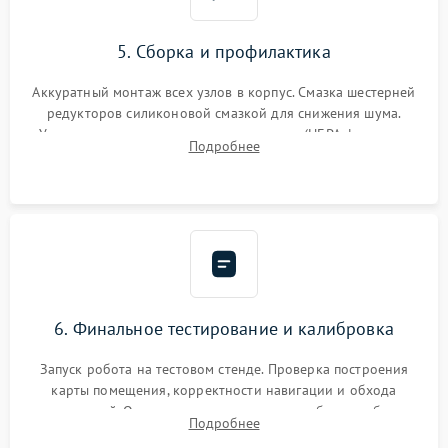
5. Сборка и профилактика
Аккуратный монтаж всех узлов в корпус. Смазка шестерней
редукторов силиконовой смазкой для снижения шума.
Установка новых расходных материалов (HEPA-фильтров,
Подробнее
микрофибры, щеток). Надежная фиксация разъемов и
проверка герметичности водяного контура.
6. Финальное тестирование и калибровка
Запуск робота на тестовом стенде. Проверка построения
карты помещения, корректности навигации и обхода
препятствий. Оценка силы всасывания и работы турбины.
Подробнее
Тестирование автоматического возврата на док-станцию и