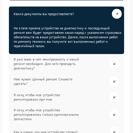
Какие документы вы предоставляете?
На этапе приема устройства на диагностику и последующий
ремонт вам будет предоставлен заказ-наряд с указанием страховых
обязательств на ваше устройство. Далее, после выполнения работ
по ремонту техники, вы получите акт выполненных работ и
гарантийный талон.
Я уже знаю в чем неисправность и какой
ремонт необходим. Для чего проводить
диагностику?
Мне нужен срочный ремонт. Сможете
сделать?
Я хочу, чтобы мое устройство
ремонтировали при мне.
Я хочу, чтобы мое устройство
ремонтировалось только оригинальными
запчастями.
Как я узнаю, что мое устройство готово?