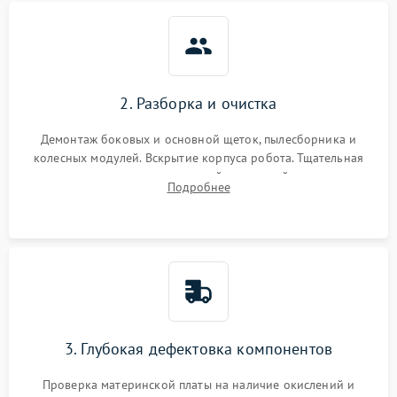
2. Разборка и очистка
Демонтаж боковых и основной щеток, пылесборника и
колесных модулей. Вскрытие корпуса робота. Тщательная
очистка внутренних полостей, шестерней и плат от
Подробнее
скопившейся пыли, волос и шерсти животных с
использованием сжатого воздуха и щеток.
3. Глубокая дефектовка компонентов
Проверка материнской платы на наличие окислений и