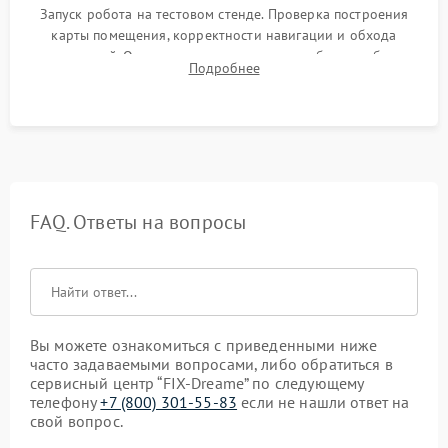
Запуск робота на тестовом стенде. Проверка построения
карты помещения, корректности навигации и обхода
препятствий. Оценка силы всасывания и работы турбины.
Подробнее
Тестирование автоматического возврата на док-станцию и
процесса зарядки.
FAQ. Ответы на вопросы
Вы можете ознакомиться с приведенными ниже
часто задаваемыми вопросами, либо обратиться в
сервисный центр “FIX-Dreame” по следующему
телефону
+7 (800) 301-55-83
если не нашли ответ на
свой вопрос.