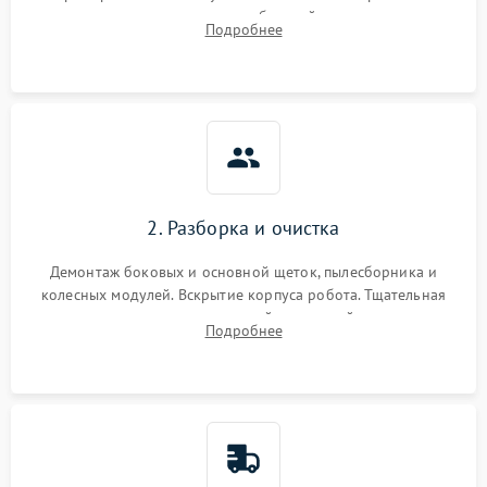
аккумулятора и тестирование базовой станции зарядки.
Подробнее
Оценка работы лидара, бампера и датчиков падения для
локализации неисправности.
2. Разборка и очистка
Демонтаж боковых и основной щеток, пылесборника и
колесных модулей. Вскрытие корпуса робота. Тщательная
очистка внутренних полостей, шестерней и плат от
Подробнее
скопившейся пыли, волос и шерсти животных с
использованием сжатого воздуха и щеток.