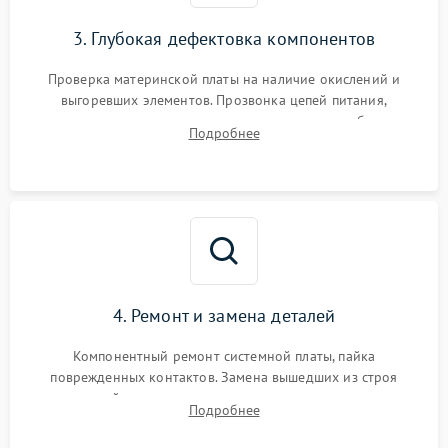
3. Глубокая дефектовка компонентов
Проверка материнской платы на наличие окислений и
выгоревших элементов. Прозвонка цепей питания,
тестирование приводных моторов колес и турбины
Подробнее
всасывания. Оценка состояния оптических и инфракрасных
датчиков, а также механизма лазерного дальномера.
4. Ремонт и замена деталей
Компонентный ремонт системной платы, пайка
поврежденных контактов. Замена вышедших из строя
двигателей, изношенного аккумулятора, неисправного
Подробнее
лидара или помпы подачи воды. Восстановление шлейфов и
устранение последствий попадания влаги.