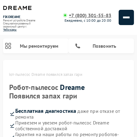
+7 (800) 301-55-83
FIX-DREAME
Ежедневно, с 10:00 до 20:00
Ремонт устройств Dreame
Специализированный
cервисный центр г.
Чебоксары
Мы ремонтируем
Позвонить
х
Робот-пылесос Dreame появился запах гари
Ремонт вертикальных пылесосов Dreame
Робот-пылесос
Dreame
Появился запах гари
Бесплатная диагностика
даже при отказе от
ремонта
Привезем и увезем робот-пылесос Dreame
собственной доставкой
Гарантия на наши работы по ремонту роботов-