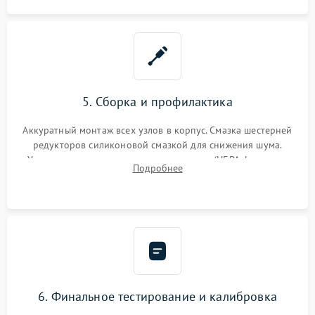
5. Сборка и профилактика
Аккуратный монтаж всех узлов в корпус. Смазка шестерней
редукторов силиконовой смазкой для снижения шума.
Установка новых расходных материалов (HEPA-фильтров,
Подробнее
микрофибры, щеток). Надежная фиксация разъемов и
проверка герметичности водяного контура.
6. Финальное тестирование и калибровка