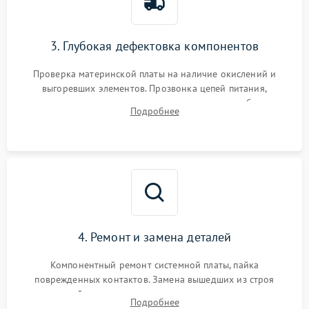
3. Глубокая дефектовка компонентов
Проверка материнской платы на наличие окислений и
выгоревших элементов. Прозвонка цепей питания,
тестирование приводных моторов колес и турбины
Подробнее
всасывания. Оценка состояния оптических и инфракрасных
датчиков, а также механизма лазерного дальномера.
4. Ремонт и замена деталей
Компонентный ремонт системной платы, пайка
поврежденных контактов. Замена вышедших из строя
двигателей, изношенного аккумулятора, неисправного
Подробнее
лидара или помпы подачи воды. Восстановление шлейфов и