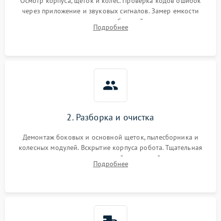
Осмотр корпуса, щеток и колес. Проверка кодов ошибок
через приложение и звуковых сигналов. Замер емкости
аккумулятора и тестирование базовой станции зарядки.
Подробнее
Оценка работы лидара, бампера и датчиков падения для
локализации неисправности.
2. Разборка и очистка
Демонтаж боковых и основной щеток, пылесборника и
колесных модулей. Вскрытие корпуса робота. Тщательная
очистка внутренних полостей, шестерней и плат от
Подробнее
скопившейся пыли, волос и шерсти животных с
использованием сжатого воздуха и щеток.