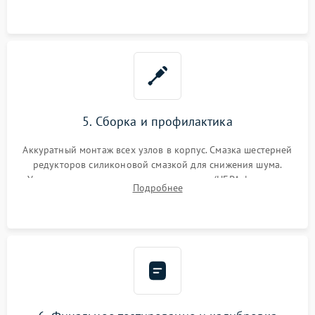
устранение последствий попадания влаги.
5. Сборка и профилактика
Аккуратный монтаж всех узлов в корпус. Смазка шестерней
редукторов силиконовой смазкой для снижения шума.
Установка новых расходных материалов (HEPA-фильтров,
Подробнее
микрофибры, щеток). Надежная фиксация разъемов и
проверка герметичности водяного контура.