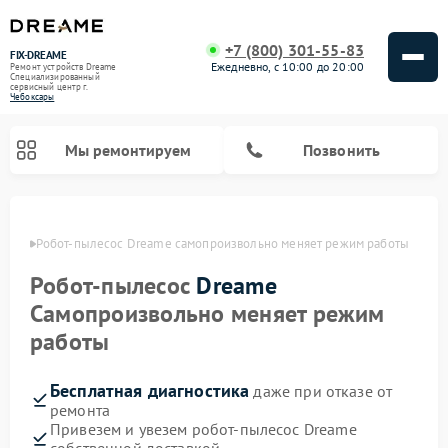
+7 (800) 301-55-83
FIX-DREAME
Ежедневно, с 10:00 до 20:00
Ремонт устройств Dreame
Специализированный
cервисный центр г.
Чебоксары
Мы ремонтируем
Позвонить
сарах
Робот-пылесос Dreame самопроизвольно меняет режим работы
Ремонт вертикальных пылесосов Dreame
Робот-пылесос
Dreame
Самопроизвольно меняет режим
работы
Бесплатная диагностика
даже при отказе от
ремонта
Привезем и увезем робот-пылесос Dreame